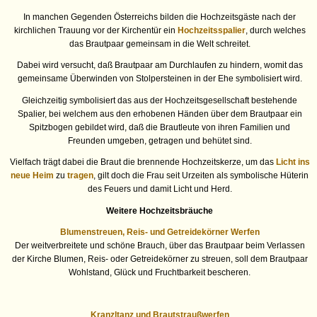
In manchen Gegenden Österreichs bilden die Hochzeitsgäste nach der
kirchlichen Trauung vor der Kirchentür ein
Hochzeitsspalier
, durch welches
das Brautpaar gemeinsam in die Welt schreitet.
Dabei wird versucht, daß Brautpaar am Durchlaufen zu hindern, womit das
gemeinsame Überwinden von Stolpersteinen in der Ehe symbolisiert wird.
Gleichzeitig symbolisiert das aus der Hochzeitsgesellschaft bestehende
Spalier, bei welchem aus den erhobenen Händen über dem Brautpaar ein
Spitzbogen gebildet wird, daß die Brautleute von ihren Familien und
Freunden umgeben, getragen und behütet sind.
Vielfach trägt dabei die Braut die brennende Hochzeitskerze, um das
Licht ins
neue Heim
zu
tragen
, gilt doch die Frau seit Urzeiten als symbolische Hüterin
des Feuers und damit Licht und Herd.
Weitere Hochzeitsbräuche
Blumenstreuen, Reis- und Getreidekörner Werfen
Der weitverbreitete und schöne Brauch, über das Brautpaar beim Verlassen
der Kirche Blumen, Reis- oder Getreidekörner zu streuen, soll dem Brautpaar
Wohlstand, Glück und Fruchtbarkeit bescheren.
Kranzltanz und Brautstraußwerfen