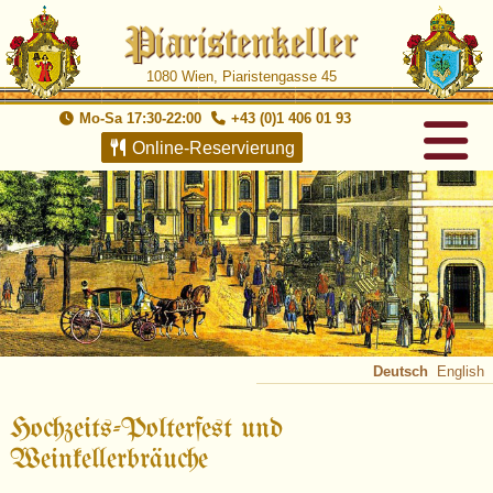
1080 Wien, Piaristengasse 45
Mo-Sa 17:30-22:00
+43 (0)1 406 01 93
Online-Reservierung
Deutsch
English
Hochzeits-Polterfest und
Weinkellerbräuche