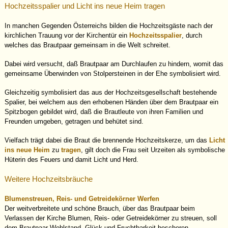
Hochzeitsspalier und Licht ins neue Heim tragen
In manchen Gegenden Österreichs bilden die Hochzeitsgäste nach der
kirchlichen Trauung vor der Kirchentür ein
Hochzeitsspalier
, durch
welches das Brautpaar gemeinsam in die Welt schreitet.
Dabei wird versucht, daß Brautpaar am Durchlaufen zu hindern, womit das
gemeinsame Überwinden von Stolpersteinen in der Ehe symbolisiert wird.
Gleichzeitig symbolisiert das aus der Hochzeitsgesellschaft bestehende
Spalier, bei welchem aus den erhobenen Händen über dem Brautpaar ein
Spitzbogen gebildet wird, daß die Brautleute von ihren Familien und
Freunden umgeben, getragen und behütet sind.
Vielfach trägt dabei die Braut die brennende Hochzeitskerze, um das
Licht
ins neue Heim
zu
tragen
, gilt doch die Frau seit Urzeiten als symbolische
Hüterin des Feuers und damit Licht und Herd.
Weitere Hochzeitsbräuche
Blumenstreuen, Reis- und Getreidekörner Werfen
Der weitverbreitete und schöne Brauch, über das Brautpaar beim
Verlassen der Kirche Blumen, Reis- oder Getreidekörner zu streuen, soll
dem Brautpaar Wohlstand, Glück und Fruchtbarkeit bescheren.