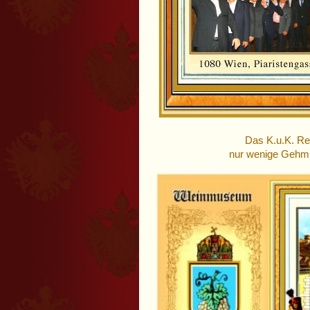
Das K.u.K. Res
nur wenige Gehmin