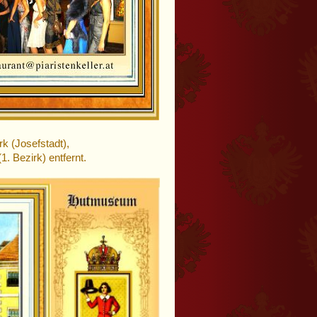
rk (Josefstadt),
 Bezirk) entfernt.