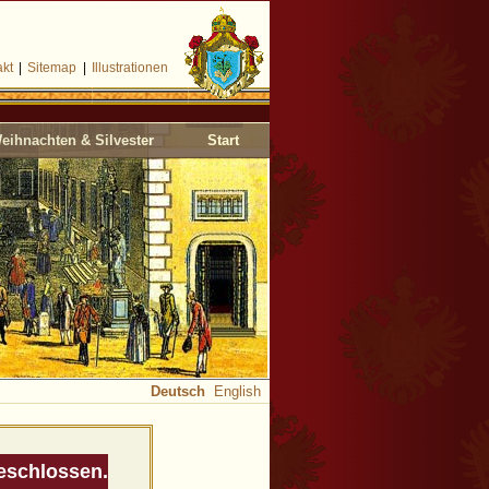
akt
|
Sitemap
|
Illustrationen
eihnachten & Silvester
Start
Deutsch
English
geschlossen.