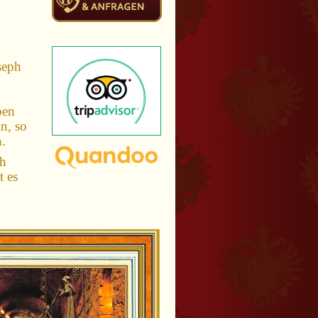
seph
ben
in, so
n.
ph
t es