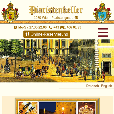
1080 Wien, Piaristengasse 45
Mo-Sa 17:30-22:00
+43 (0)1 406 01 93
Online-Reservierung
Deutsch
English