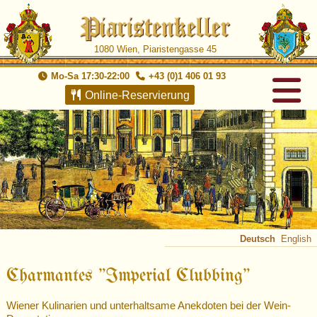
1080 Wien, Piaristengasse 45
Mo-Sa 17:30-22:00
+43 (0)1 406 01 93
Online-Reservierung
Deutsch
English
Charmantes "Imperial Clubbing"
Wiener Kulinarien und unterhaltsame Anekdoten bei der Wein-