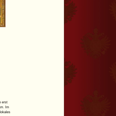
 erst
am. Im
lokales