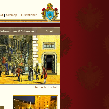
akt
|
Sitemap
|
Illustrationen
eihnachten & Silvester
Start
Deutsch
English