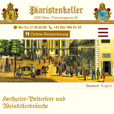
1080 Wien, Piaristengasse 45
Mo-Sa 17:30-22:00
+43 (0)1 406 01 93
Online-Reservierung
Deutsch
English
Hochzeits-Polterfest und
Weinkellerbräuche